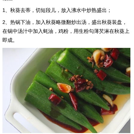
1、秋葵去蒂，切短段儿，放入沸水中炒熟盛出；
2、热锅下油，加入秋葵略微翻炒出汤，盛出秋葵装盘，
在锅中汤汁中加入蚝油，鸡粉，用生粉勾薄芡淋在秋葵上
即成。