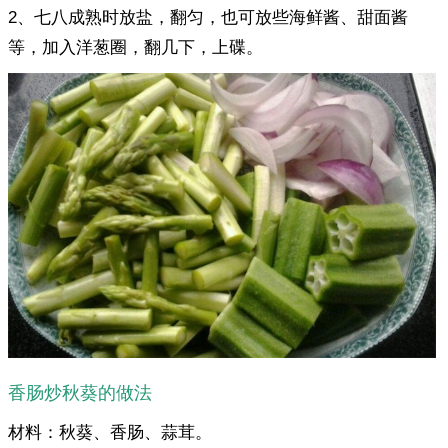
2、七八成熟时放盐，翻匀，也可放些海鲜酱、甜面酱
等，加入洋葱圈，翻几下，上碟。
香肠炒秋葵的做法
材料：秋葵、香肠、蒜茸。