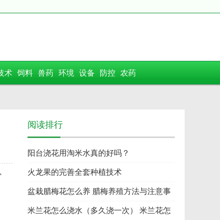
技术
饲料
兽药
环境
设备
防控
农药
阅读排行
阳台浇花用淘米水真的好吗？
以
火龙果的完善全套种植技术
盆栽腊梅花怎么养 腊梅养殖方法与注意事
项
米兰花怎么浇水（多久浇一次） 米兰花怎