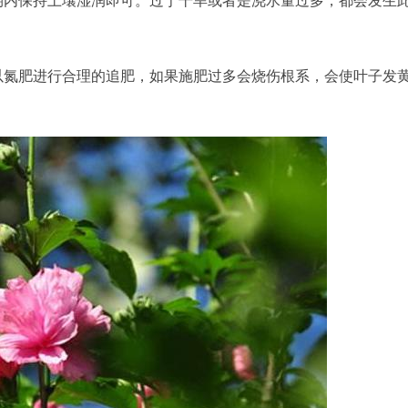
期内保持土壤湿润即可。过于干旱或者是浇水量过多，都会发生
以氮肥进行合理的追肥，如果施肥过多会烧伤根系，会使叶子发