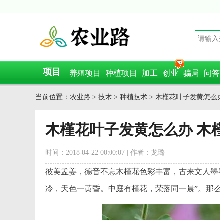
项目
养殖项目
种植项目
加工
创业
骗局
问答
当前位置：
农业路
>
技术
>
种植技术
> 木槿花叶子发黄怎么
木槿花叶子发黄怎么办 木
时间：2018-04-22 00:00:07 | 作者：龙璐
彼美孟姜，德音不忘木槿花色彩丰富，古来文人墨
冷，天色一黄昏。中庭有槿花，荣落同一晨”。那