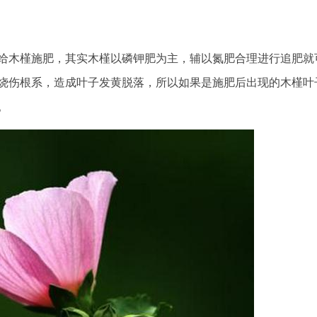
给木槿施肥，其实木槿以磷钾肥为主，辅以氮肥合理进行追肥就
烧伤根系，造成叶子发黄脱落，所以如果是施肥后出现的木槿叶
。