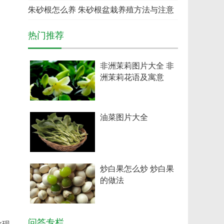
么
朱砂根怎么养 朱砂根盆栽养殖方法与注意
事
热门推荐
非洲茉莉图片大全 非
洲茉莉花语及寓意
油菜图片大全
炒白果怎么炒 炒白果
的做法
问答专栏