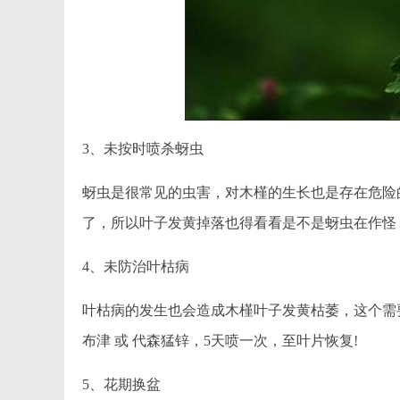
3、未按时喷杀蚜虫
蚜虫是很常见的虫害，对木槿的生长也是存在危险
了，所以叶子发黄掉落也得看看是不是蚜虫在作怪，
4、未防治叶枯病
叶枯病的发生也会造成木槿叶子发黄枯萎，这个需
布津 或 代森猛锌，5天喷一次，至叶片恢复!
5、花期换盆