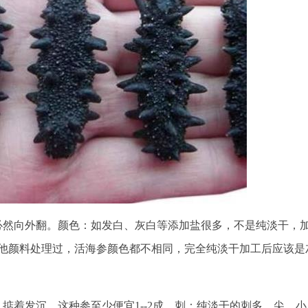
必然向外翻。颜色：如发白、灰白等添加盐很多，不是纯淡干，
他颜料处理过，活海参颜色都不相同，完全纯淡干加工后应该是
掂着发沉。这种参至少便宜1--2成。刺：纯淡干的刺多、尖、小