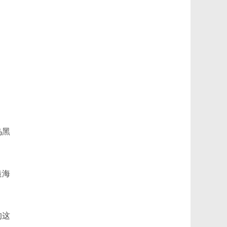
乌黑
造海
的这