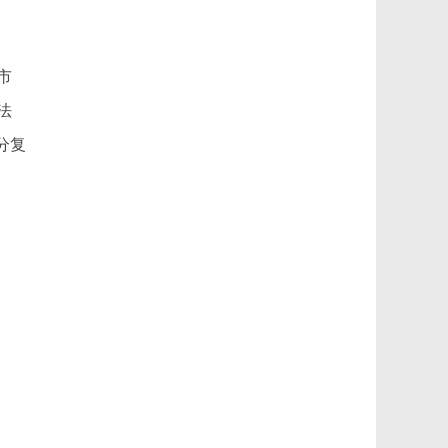
市
法
分复