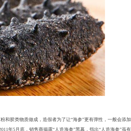
藻粉和胶类物质做成，造假者为了让“海参”更有弹性，一般会添
11年5月底，销售商揭露“人造海参”黑幕，指出“人造海参”虽