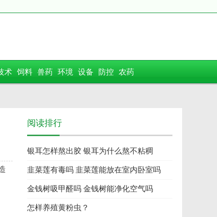
技术
饲料
兽药
环境
设备
防控
农药
阅读排行
银耳怎样熬出胶 银耳为什么熬不粘稠
造
韭菜莲有毒吗 韭菜莲能放在室内卧室吗
金钱树吸甲醛吗 金钱树能净化空气吗
怎样养殖黄粉虫？