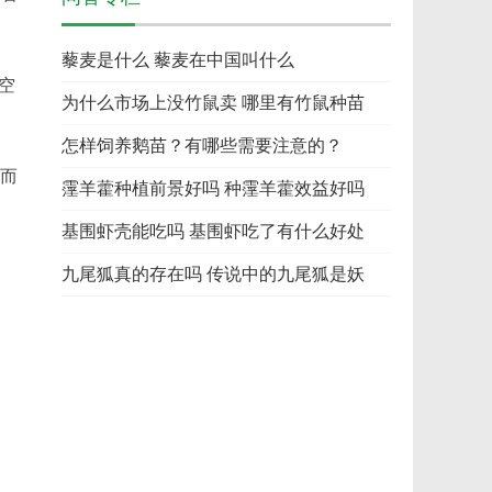
藜麦是什么 藜麦在中国叫什么
空
为什么市场上没竹鼠卖 哪里有竹鼠种苗
怎样饲养鹅苗？有哪些需要注意的？
。而
霪羊藿种植前景好吗 种霪羊藿效益好吗
基围虾壳能吃吗 基围虾吃了有什么好处
九尾狐真的存在吗 传说中的九尾狐是妖