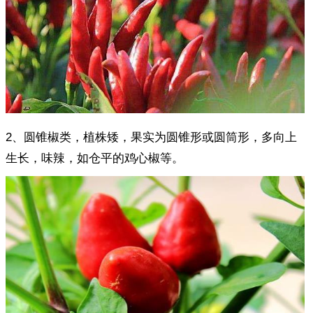
2、圆锥椒类，植株矮，果实为圆锥形或圆筒形，多向上
生长，味辣，如仓平的鸡心椒等。