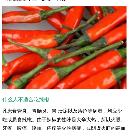
什么人不适合吃辣椒
凡患食管炎、胃肠炎、胃 溃疡以及痔疮等病者，均应少
吃或忌食辣椒。由于辣椒的性味是大辛大热，所以火眼、
牙疼、喉痛、咯血、疮疖等火热病症，或阴虚火旺的高血