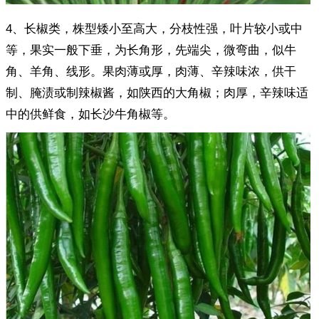
4、长椒类，株型矮小至高大，分枝性强，叶片较小或中
等，果实一般下垂，为长角形，先端尖，微弯曲，似牛
角、羊角、线形。果肉薄或厚，肉薄、辛辣味浓，供干
制、腌渍或制辣椒酱，如陕西的大角椒；肉厚，辛辣味适
中的供鲜食，如长沙牛角椒等。