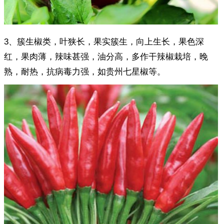
3、簇生椒类，叶狭长，果实簇生，向上生长，果色深
红，果肉薄，辣味甚强，油分高，多作干辣椒栽培，晚
熟，耐热，抗病毒力强，如贵州七星椒等。