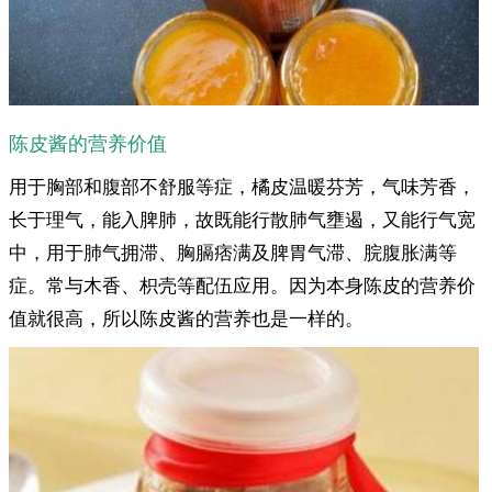
陈皮酱的营养价值
用于胸部和腹部不舒服等症，橘皮温暖芬芳，气味芳香，
长于理气，能入脾肺，故既能行散肺气壅遏，又能行气宽
中，用于肺气拥滞、胸膈痞满及脾胃气滞、脘腹胀满等
症。常与木香、枳壳等配伍应用。因为本身陈皮的营养价
值就很高，所以陈皮酱的营养也是一样的。