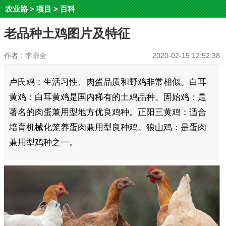
农业路
>
项目
>
百科
老品种土鸡图片及特征
作者：李宗全
2020-02-15 12:52:38
卢氏鸡：生活习性、肉蛋品质和野鸡非常相似。白耳
黄鸡：白耳黄鸡是国内稀有的土鸡品种。固始鸡：是
著名的肉蛋兼用型地方优良鸡种。正阳三黄鸡：适合
培育机械化笼养蛋肉兼用型良种鸡。狼山鸡：是蛋肉
兼用型鸡种之一。