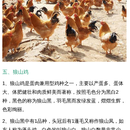
五、狼山鸡
1、狼山鸡是蛋肉兼用型鸡种之一，主要以产蛋多、蛋体
大、体肥健壮和肉质鲜美而著称，按照毛色分为黑白2
种，黑色的称为狼山黑，羽毛黑而发绿发蓝，熠熠生辉，
色彩绚丽。
2、狼山黑中有1品种，头冠后有1蓬毛又称作狼山凤，如
东人称为蓬头鸡，白色的叫狼山白，狼山白数量非常少，