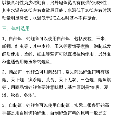
以摄食习性为少吃勤食，另外鲤鱼觅食有很强的积极性，
其中水温在20℃左右食欲最旺盛，水温低于10℃左右时活
动量明显降低，水温低于2℃左右时基本不再觅食。
三、饵料选用
1、自然饵：钓鲤鱼可以使用自然饵，包括麦粒、玉米、
蚯蚓、红虫等，其中麦粒、玉米等素饵要煮熟、泡制或发
酵后使用，蚯蚓、红虫等荤饵可以直接挂钩使用，另外夏
秋也适合用嫩玉米钓鲤鱼。
2、商品饵：钓鲤鱼可用商品饵，常见商品鲤鱼饵料有螺
鲤、天下鲤、疯杀鲤、荒食、天下无双、三色鲤、鲤鱼旗
等，用商品饵钓鲤鱼要注意味型，基本原则是“春腥、夏
淡、秋香、冬浓”。
3、自制饵：钓鲤鱼可以使用自制饵，实际上很多野钓高
手都是用自制饵钓鲤鱼，自制鲤鱼饵料的原料一般是面