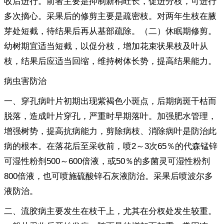
收后进行。前者主要是抑制新梢旺长，促进分枝，可进行
多次摘心。采果后的修剪主要是疏密枝。对两年生枝在腋
芽处短截，待结果后再从基部疏除。（二）休眠期修剪。
幼树期宜适当短截，以促分枝，增加花束状果枝及叶从
枝，结果后应适当回缩，维持树体长势，提高结果能力。
病虫害防治
一、穿孔病叶片初期出现紫褐色小斑点，后期病斑干枯而
脱落，造成叶片穿孔，严重时早期落叶。加强肥水管理，
增强树势，提高抗病能力，剪除病枝、消除病叶是防治此
病的根本。在落花后至采收前，喷2～3次65％的代森锰锌
可湿性粉剂500～600倍液，或50％的多菌灵可湿性粉剂
800倍液，也可喷施硫酸锌石灰液防治。采果后喷波尔多
液防治。
二、流胶病主要发生在枝干上，尤其在分杈处发生较重。