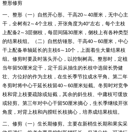
整形修剪
一、整形（一）自然开心形。干高20～40厘米，无中心主
干，全树有2～4个主枝，开张角度为40°左右，每个主枝
上配备2～3层侧枝，每层间隔30厘米，侧枝上有各种类型
的结果枝组。（二）自然纺锤形。干高40～60厘米，中心
干上配备单轴延长的主枝6～10个，上面着生大量结果枝
组。修剪时要及时落头开心，以控制树高。整形时，定植
当年留50厘米定干，定干后从抽生的长枝中选留长势健
壮、方位好的作为主枝，在生长季节拉成水平角。第二年
冬剪时将中心干延长枝留40～60厘米短截。冬剪时对竞争
枝和背上枝要疏除或短截，其余的斜生枝、中庸枝可缓放
或轻剪。第三年对中心干留50厘米摘心，生长季继续开张
角度，对背上枝和内膛旺长枝摘心，培养成结果枝组。
二、修剪（一）生长期修剪。主要在新梢生长期和果实采