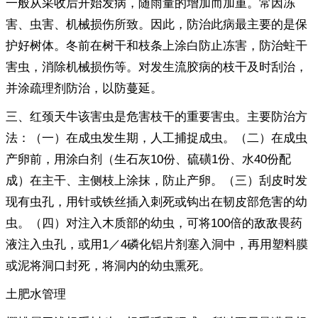
一般从采收后开始发病，随雨量的增加而加重。常因冻
害、虫害、机械损伤所致。因此，防治此病最主要的是保
护好树体。冬前在树干和枝条上涂白防止冻害，防治蛀干
害虫，消除机械损伤等。对发生流胶病的枝干及时刮治，
并涂疏理剂防治，以防蔓延。
三、红颈天牛该害虫是危害枝干的重要害虫。主要防治方
法：（一）在成虫发生期，人工捕捉成虫。（二）在成虫
产卵前，用涂白剂（生石灰10份、硫磺1份、水40份配
成）在主干、主侧枝上涂抹，防止产卵。（三）刮皮时发
现有虫孔，用针或铁丝插入刺死或钩出在韧皮部危害的幼
虫。（四）对注入木质部的幼虫，可将100倍的敌敌畏药
液注入虫孔，或用1／4磷化铝片剂塞入洞中，再用塑料膜
或泥将洞口封死，将洞内的幼虫熏死。
土肥水管理