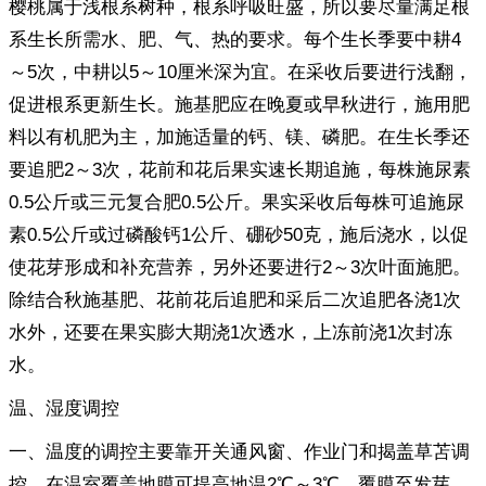
樱桃属于浅根系树种，根系呼吸旺盛，所以要尽量满足根
系生长所需水、肥、气、热的要求。每个生长季要中耕4
～5次，中耕以5～10厘米深为宜。在采收后要进行浅翻，
促进根系更新生长。施基肥应在晚夏或早秋进行，施用肥
料以有机肥为主，加施适量的钙、镁、磷肥。在生长季还
要追肥2～3次，花前和花后果实速长期追施，每株施尿素
0.5公斤或三元复合肥0.5公斤。果实采收后每株可追施尿
素0.5公斤或过磷酸钙1公斤、硼砂50克，施后浇水，以促
使花芽形成和补充营养，另外还要进行2～3次叶面施肥。
除结合秋施基肥、花前花后追肥和采后二次追肥各浇1次
水外，还要在果实膨大期浇1次透水，上冻前浇1次封冻
水。
温、湿度调控
一、温度的调控主要靠开关通风窗、作业门和揭盖草苫调
控。在温室覆盖地膜可提高地温2℃～3℃。覆膜至发芽