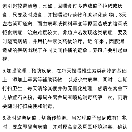
素引起较易治愈，比如，因喂食过多造成貉子拉稀或厌
食，只要及时减食，并投喂治疗药物和助消化药 物，3天
左右就可痊愈。而由病毒或饲料霉变等原因造成的腹泻或
拒食病症，治愈难度较大。养殖户若发现这类病症，要及
时隔离病貉，并用抗生素类药物治疗。近 年来，因腹泻
造成的疾病出现了在同类间传播的迹象，养殖户要引起重
视。
5.加强管理，预防疾病。在每天投喂维生素类药物的基础
上，添加土霉素等辅助药物，以减少患病率。同时，定期
打扫卫生，每天清除粪便并做无害化处理，然后在窝舍下
方放置石灰粉。每周在窝舍周围喷施消毒药液一次。雨后
要随时打扫粪便和消毒。
6.及时隔离病貉，切断传染源。当发现貉子患病或有征兆
时，要立即隔离病貉，并对原窝舍及周围环境消毒。确认