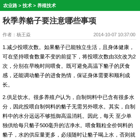
农业路
>
技术
>
养殖技术
秋季养貉子要注意哪些事项
作者：杨王焱
2014-10-07 10:37:00
1.减少投喂次数。如果貉子已能独立生活，且身体健康，
可在坚持喂食数量不变的前提下，将投喂次数由3次改为2
次，分别在早晚时间喂食。既可避免高温下貉子的厌食
感，还能调动貉子的进食热情，保证身体需要和顺利成
长。
2.供足饮水。很多养殖户认为，自制饲料中已含有很多水
分，因此投喂自制饲料的貉子无需另外喂水。其实，自制
料中的水分远远不够抵御高温消耗。因此，每天 至少单
独供给每只貉子500毫升的洁净水。喂食颗粒全价饲料的
貉子，水的供应量更多，必须随时让貉子喝上水，否则就