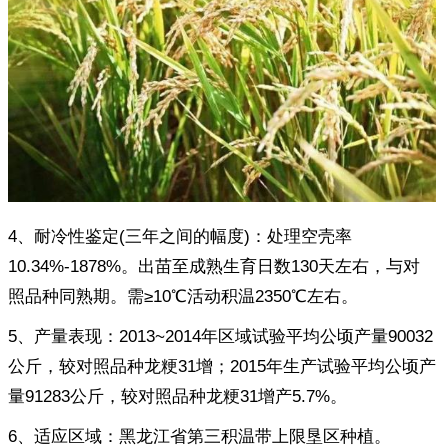
4、耐冷性鉴定(三年之间的幅度)：处理空壳率
10.34%-1878%。出苗至成熟生育日数130天左右，与对
照品种同熟期。需≥10℃活动积温2350℃左右。
5、产量表现：2013~2014年区域试验平均公顷产量90032
公斤，较对照品种龙粳31增；2015年生产试验平均公顷产
量91283公斤，较对照品种龙粳31增产5.7%。
6、适应区域：黑龙江省第三积温带上限垦区种植。