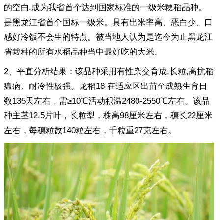
的空白,成为我省首个达到国家标准的一级米粳稻品种。
是黑龙江省首个国标一级米。具有出米率高、恶白少、口
感好冷饭不会生的特点。被当地人认为是迄今为止黑龙江
省栽种的所有水稻品种当中最好吃的大米。
2、平直分析结果：该品种采用有性杂交育成,长粒,高抗稻
瘟病、耐冷性极强。龙稻18 在适应区出苗至成熟生育日
数135天左右，需≥10℃活动积温2480-2550℃左右。该品
种主茎12.5片叶，长粒型，株高98厘米左右，穗长22厘米
左右，每穗粒数140粒左右，千粒重27克左右。