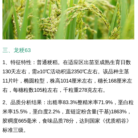
三、龙粳63
1、特征特性：普通粳稻。在适应区出苗至成熟生育日数
130天左右，需≥10℃活动积温2350℃左右。该品种主茎
11片叶，椭圆粒型，株高1014厘米左右，穗长168厘米左
右，每穗粒数105粒左右，千粒重278克左右。
2、品质分析结果：出糙率83.3%整精米率71.9%，垩白粒
米率15.5%，垩白度2.2%，直链淀粉含量(干基)1863%，
胶稠度665毫米，食味品质78分，达到国家《优质稻谷》
标准三级。