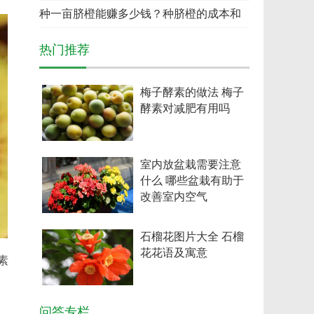
假
种一亩脐橙能赚多少钱？种脐橙的成本和
利润
热门推荐
梅子酵素的做法 梅子
酵素对减肥有用吗
室内放盆栽需要注意
什么 哪些盆栽有助于
改善室内空气
石榴花图片大全 石榴
花花语及寓意
素
问答专栏