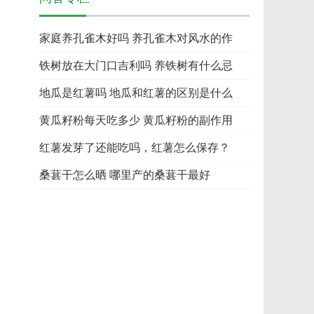
家庭养孔雀木好吗 养孔雀木对风水的作
铁树放在大门口吉利吗 养铁树有什么忌
地瓜是红薯吗 地瓜和红薯的区别是什么
黄瓜籽粉每天吃多少 黄瓜籽粉的副作用
红薯发芽了还能吃吗，红薯怎么保存？
桑葚干怎么晒 哪里产的桑葚干最好