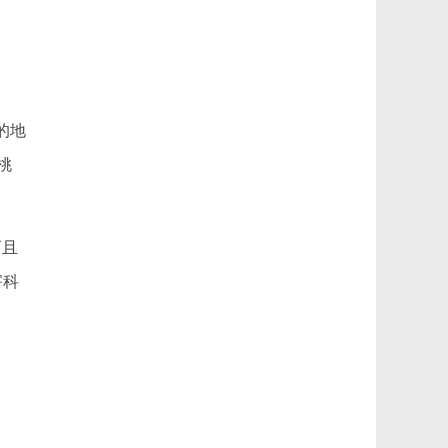
的地
桃
而且
害科