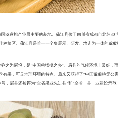
国猕猴桃产业最主要的基地。蒲江县位于四川省成都市北纬30°
佳种植区。蒲江县是唯一一个集展示、研发、培训为一体的猕猴
被称之为眉坞，是"中国猕猴桃之乡"。眉县的气候环境非常好，
季有果，可见地理环境的特点。后来又获得了"中国猕猴桃无公
称号，眉县还被评为"全省果业先进县"和"全省一县一业建设示范