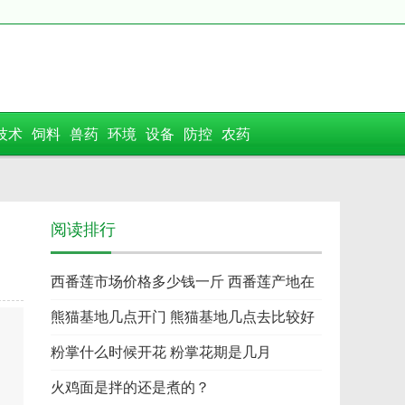
技术
饲料
兽药
环境
设备
防控
农药
阅读排行
西番莲市场价格多少钱一斤 西番莲产地在
哪
熊猫基地几点开门 熊猫基地几点去比较好
粉掌什么时候开花 粉掌花期是几月
火鸡面是拌的还是煮的？