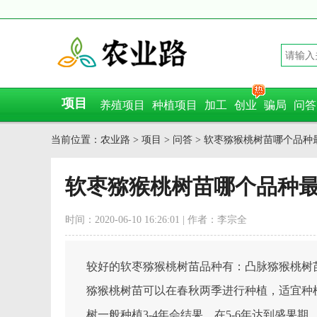
项目
养殖项目
种植项目
加工
创业
骗局
问答
当前位置：
农业路
>
项目
>
问答
> 软枣猕猴桃树苗哪个品
软枣猕猴桃树苗哪个品种
时间：2020-06-10 16:26:01 | 作者：李宗全
较好的软枣猕猴桃树苗品种有：凸脉猕猴桃树
猕猴桃树苗可以在春秋两季进行种植，适宜种
树一般种植3-4年会结果，在5-6年达到盛果期