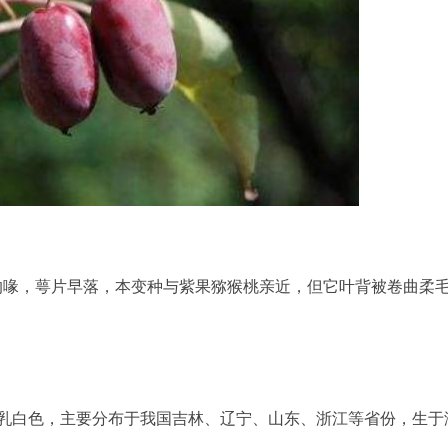
尖的喙，萼片早落，本变种与紫果猕猴桃亲近，但它叶背被卷曲柔
乳白色，主要分布于我国吉林、辽宁、山东、浙江等省份，生于