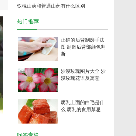
铁棍山药和普通山药有什么区别
热门推荐
正确的后背刮痧手法
图 刮痧后背部颜色判
断
沙漠玫瑰图片大全 沙
漠玫瑰花语及寓意
腐乳上面的白毛是什
么 腐乳的食用禁忌
问答专栏