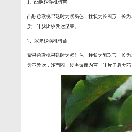
1、凸脉猕猴桃树苗
凸脉猕猴桃果熟时为紫褐色，柱状为长圆形，长为2
质，叶脉比较发达显著。
2、紫果猕猴桃树苗
紫果猕猴桃果熟时为紫红色，柱状为卵珠形，长为2
齿不发达，浅而圆，齿尖短而内弯；叶片干后大部