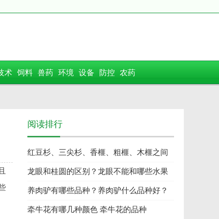
技术
饲料
兽药
环境
设备
防控
农药
阅读排行
红豆杉、三尖杉、香榧、粗榧、木榧之间
且
的区
龙眼和桂圆的区别？龙眼不能和哪些水果
些
一起
养肉驴有哪些品种？养肉驴什么品种好？
牵牛花有哪几种颜色 牵牛花的品种