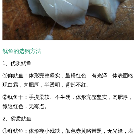
鱿鱼的选购方法
1、优质鱿鱼
①鲜鱿鱼：体形完整坚实，呈粉红色，有光泽，体表面略
现白霜，肉肥厚，半透明，背部不红。
②鱿鱼干：手摸柔软、不生硬，体形完整坚实，肉肥厚，
微透红色，无霉点。
2、劣质鱿鱼
①鲜鱿鱼：体形瘦小残缺，颜色赤黄略带黑，无光泽，表