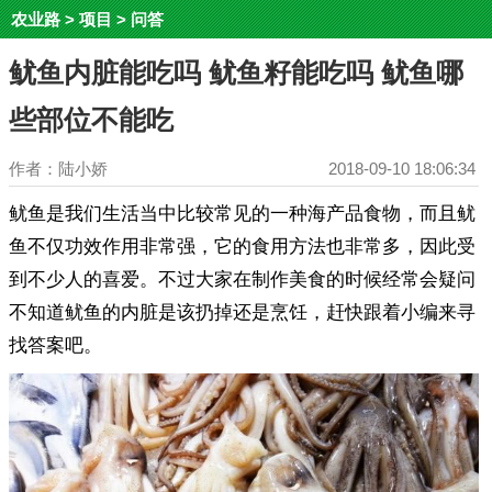
农业路
>
项目
>
问答
鱿鱼内脏能吃吗 鱿鱼籽能吃吗 鱿鱼哪
些部位不能吃
作者：陆小娇
2018-09-10 18:06:34
鱿鱼是我们生活当中比较常见的一种海产品食物，而且鱿
鱼不仅功效作用非常强，它的食用方法也非常多，因此受
到不少人的喜爱。不过大家在制作美食的时候经常会疑问
不知道鱿鱼的内脏是该扔掉还是烹饪，赶快跟着小编来寻
找答案吧。