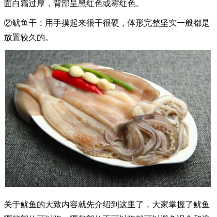
面白霜过厚，背部呈黑红色或霉红色。
②鱿鱼干：用手摸起来很干很硬，体形完整坚实一般都是
放置较久的。
关于鱿鱼的大致内容就先介绍到这里了，大家掌握了鱿鱼