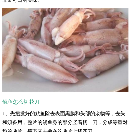
非常可口的美味。
鱿鱼怎么切花刀
1、先把发好的鱿鱼除去表面黑膜和头部的杂物等，去头
和须备用，整片的鱿鱼身的部分竖着切一刀，分成等量对
称的两片，接下来主要在这两片上切花刀。